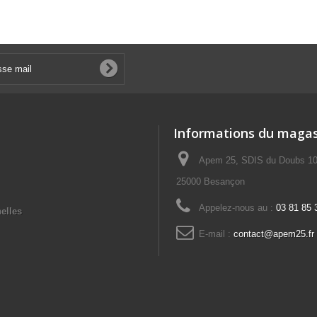
Informations du magas
Apem 25, SDIS du Doubs 10 
25000 Besançon
Appelez-nous au :
03 81 85 
elles
E-mail :
contact@apem25.fr